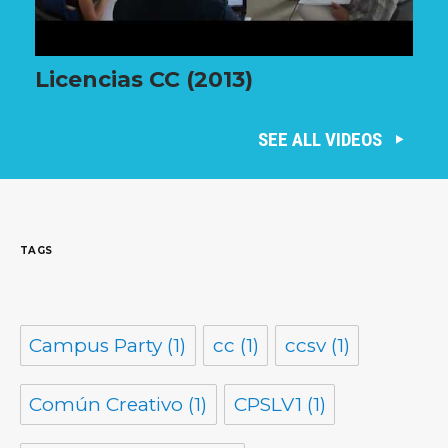
Licencias CC (2013)
SEE ALL VIDEOS
TAGS
Campus Party
(1)
cc
(1)
ccsv
(1)
Común Creativo
(1)
CPSLV1
(1)