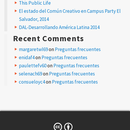
p
This Public Life
l
El estado del Común Creativo en Campus Party El
y
Salvador, 2014
DAL-Desarrollando América Latina 2014
Y
o
u
Recent Comments
r
e
m
margaretwl69
on
Preguntas frecuentes
a
i
enidaf4
on
Preguntas frecuentes
l
a
d
paulettefv60
on
Preguntas frecuentes
d
r
selenach69
on
Preguntas frecuentes
e
s
consueloyc4
on
Preguntas frecuentes
s
w
i
l
l
n
o
t
b
e
p
u
b