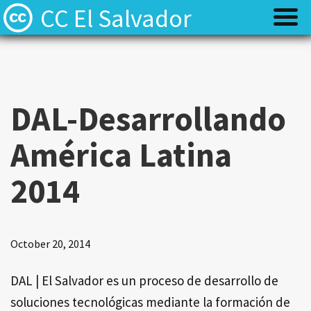
CC El Salvador
¿Que es Creative Commons?
¿Que es Creative Commons?
Licencias
Licencias
DAL-Desarrollando
Preguntas frecuentes
Preguntas frecuentes
América Latina
Equipo
Equipo
2014
October 20, 2014
DAL | El Salvador es un proceso de desarrollo de
soluciones tecnológicas mediante la formación de