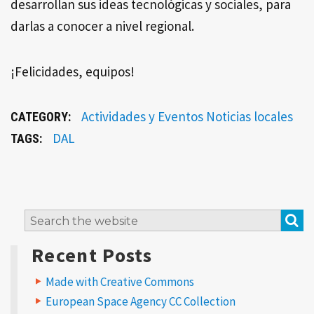
desarrollan sus ideas tecnológicas y sociales, para
darlas a conocer a nivel regional.
¡Felicidades, equipos!
Actividades y Eventos
Noticias locales
CATEGORY:
DAL
TAGS:
L
S
Search
e
for:
a
Recent Posts
v
e
a
Made with Creative Commons
R
European Space Agency CC Collection
e