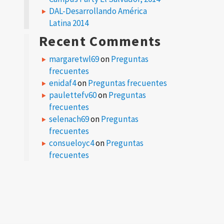
DAL-Desarrollando América
Latina 2014
Recent Comments
margaretwl69
on
Preguntas
frecuentes
enidaf4
on
Preguntas frecuentes
paulettefv60
on
Preguntas
frecuentes
selenach69
on
Preguntas
frecuentes
consueloyc4
on
Preguntas
frecuentes