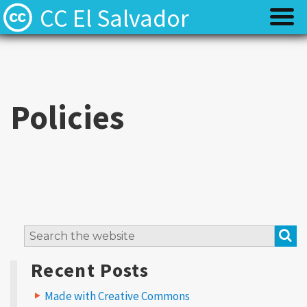
CC El Salvador
¿Que es Creative Commons?
¿Que es Creative Commons?
Licencias
Licencias
Policies
Preguntas frecuentes
Preguntas frecuentes
Equipo
Equipo
S
Search
for:
Recent Posts
Made with Creative Commons