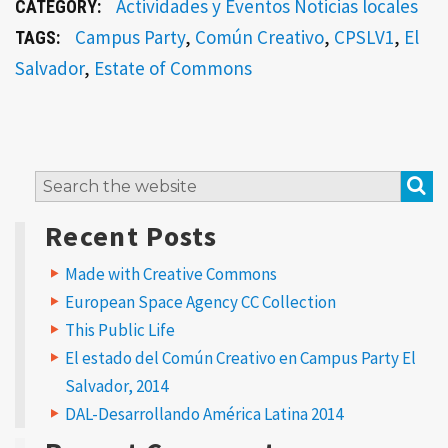
Actividades y Eventos
Noticias locales
CATEGORY:
Campus Party
,
Común Creativo
,
CPSLV1
,
El
TAGS:
Salvador
,
Estate of Commons
L
S
Search
e
for:
a
Recent Posts
v
e
a
Made with Creative Commons
R
European Space Agency CC Collection
e
p
This Public Life
l
El estado del Común Creativo en Campus Party El
y
Salvador, 2014
DAL-Desarrollando América Latina 2014
Y
o
u
r