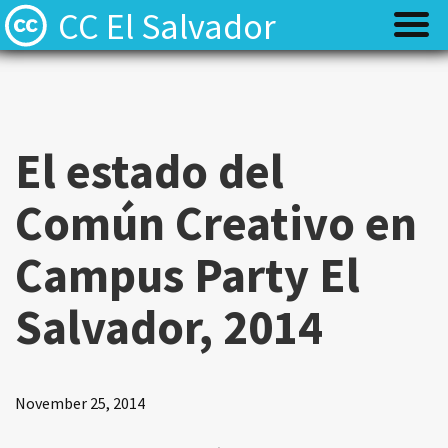
CC El Salvador
¿Que es Creative Commons?
¿Que es Creative Commons?
Licencias
Licencias
El estado del
Preguntas frecuentes
Preguntas frecuentes
Común Creativo en
Equipo
Equipo
Campus Party El
Salvador, 2014
November 25, 2014