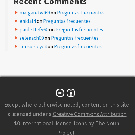
Recent Comments
e
m
margaretwl69
on
Preguntas frecuentes
a
i
enidaf4
on
Preguntas frecuentes
l
a
d
paulettefv60
on
Preguntas frecuentes
d
r
selenach69
on
Preguntas frecuentes
e
s
consueloyc4
on
Preguntas frecuentes
s
w
i
l
l
n
o
t
b
e
p
u
b
l
i
Except where otherwise
noted
, content on this site
s
h
is licensed under a
Creative Commons Attribution
e
d
4.0 International license
.
Icons
by The Noun
.
R
e
Project.
q