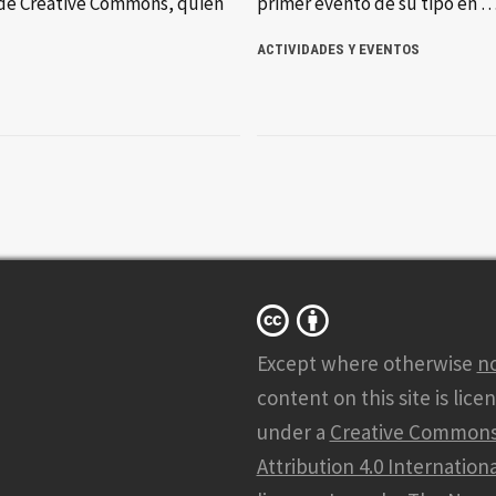
o de Creative Commons, quien
primer evento de su tipo en 
ACTIVIDADES Y EVENTOS
Except where otherwise
n
content on this site is lice
under a
Creative Common
Attribution 4.0 Internationa