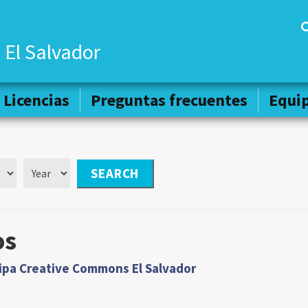
 El Salvador
Licencias
Licencias
Preguntas frecuentes
Preguntas frecuentes
Equi
Equi
os
cipa Creative Commons El Salvador