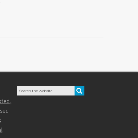
…
Search
SEARCH
for:
oted
,
nsed
s
l