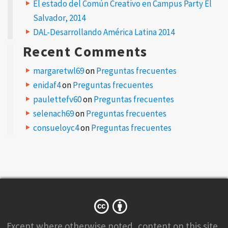
El estado del Común Creativo en Campus Party El
Salvador, 2014
DAL-Desarrollando América Latina 2014
Recent Comments
margaretwl69
on
Preguntas frecuentes
enidaf4
on
Preguntas frecuentes
paulettefv60
on
Preguntas frecuentes
selenach69
on
Preguntas frecuentes
consueloyc4
on
Preguntas frecuentes
Except where otherwise
noted
, content on this site