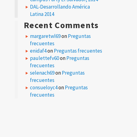
DAL-Desarrollando América
Latina 2014
Recent Comments
margaretwl69
on
Preguntas
frecuentes
enidaf4
on
Preguntas frecuentes
paulettefv60
on
Preguntas
frecuentes
selenach69
on
Preguntas
frecuentes
consueloyc4
on
Preguntas
frecuentes