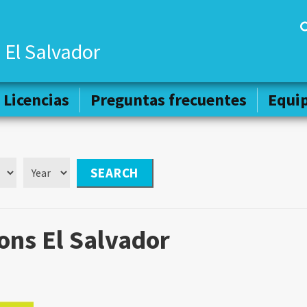
 El Salvador
Licencias
Licencias
Preguntas frecuentes
Preguntas frecuentes
Equi
Equi
ns El Salvador